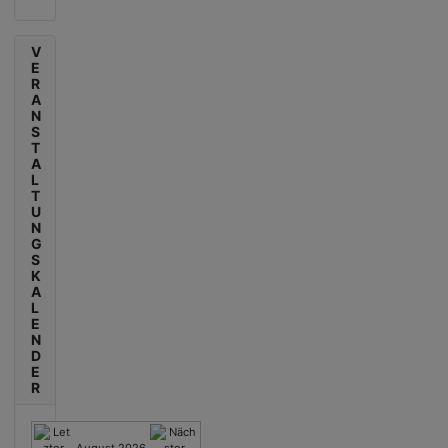
V
E
R
A
N
S
T
A
L
T
U
N
G
S
K
A
L
E
N
D
E
R