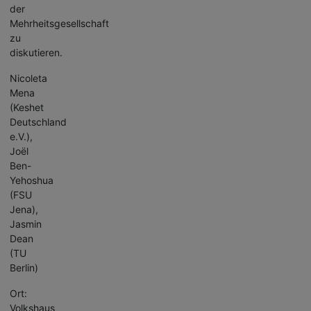
der
Mehrheitsgesellschaft
zu
diskutieren.
Nicoleta
Mena
(Keshet
Deutschland
e.V.),
Joël
Ben-
Yehoshua
(FSU
Jena),
Jasmin
Dean
(TU
Berlin)
Ort:
Volkshaus