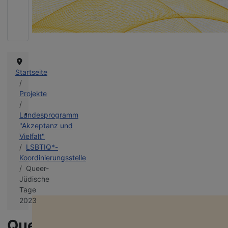
Queere Projekte in Thüringen schützen!
Wie bereits in den vergangenen Jahren bangen wir auch diesmal um d
Landeshaushalt und die Finanzierung unserer vielfältigen queeren
Projekte. Danke für eure Unterstützung!
Startseite
Projekte
Landesprogramm
"Akzeptanz und
Vielfalt"
LSBTIQ*-
Koordinierungsstelle
Queer-
Jüdische
Tage
2023
miteinanders
Aufklärung an Schulen, Bildungs- und Jugend­ein­richtungen. Unser Te
kommt mit jungen Menschen ins Gespräch, informiert über Vielfalt und
Queer-
hilft Vorurteile abzubauen.