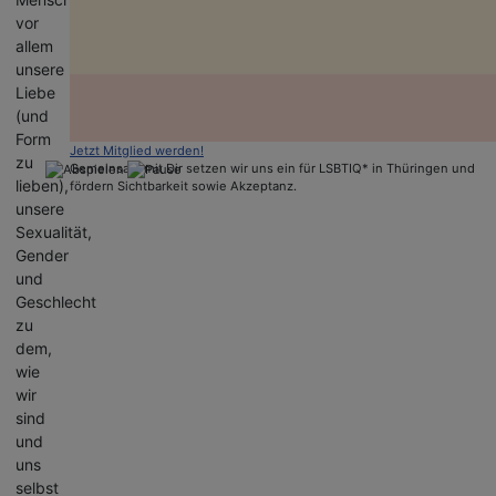
vor
allem
unsere
Liebe
(und
Form
Jetzt Mitglied werden!
zu
Gemeinsam mit Dir setzen wir uns ein für LSBTIQ* in Thüringen und
lieben),
fördern Sichtbarkeit sowie Akzeptanz.
unsere
Sexualität,
Gender
und
Geschlecht
zu
dem,
wie
wir
sind
und
uns
selbst