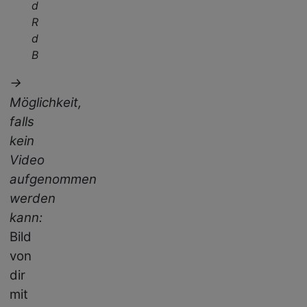
den
Rändern
des
Bildausschnitts
→
Möglichkeit,
falls
kein
Video
aufgenommen
werden
kann:
Bild
von
dir
mit