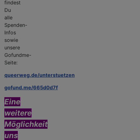
findest
Du
alle
Spenden-
Infos
sowie
unsere
Gofundme-
Seite:
queerweg.de/unterstuetzen
gofund.me/665d0d7f
E
ine
weitere
Möglichkeit
uns