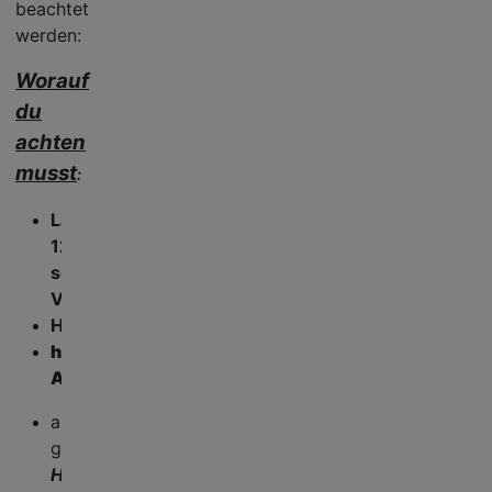
beachtet
werden:
Worauf
du
achten
musst
:
Länge
:
12
sec
Video
Hochformat
hohe
Auflösung
auf
gute
Hörbarkeit