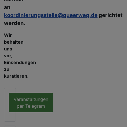
an
koordinierungsstelle@queerweg.de
gerichtet
werden.
Wir
behalten
uns
vor,
Einsendungen
zu
kuratieren.
Veranstaltungen
per Telegram