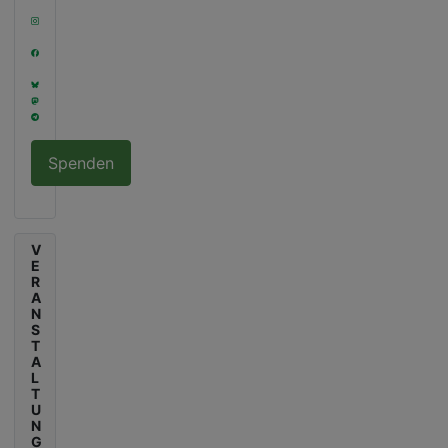
Spenden
V
E
R
A
N
S
T
A
L
T
U
N
G