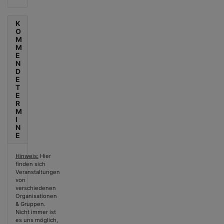
K
O
M
M
E
N
D
E
T
E
R
M
I
N
E
Hinweis:
Hier
finden sich
Veranstaltungen
von
verschiedenen
Organisationen
& Gruppen.
Nicht immer ist
es uns möglich,