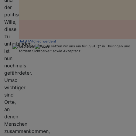
und
der
politische
Wille,
diese
zu
Jetzt Mitglied werden!
unterbinden,
Gemeinsam mit Dir setzen wir uns ein für LSBTIQ* in Thüringen und
ist
fördern Sichtbarkeit sowie Akzeptanz.
nun
nochmals
gefährdeter.
Umso
wichtiger
sind
Orte,
an
denen
Menschen
zusammenkommen,