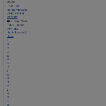
00:00
Test- und
Beratungsstelle
CHECKPOINT
ERFURT
01. Sep. 2026
,
16:00
-
18:00
HIV- und
Syphillistests in
Jena
G
a
n
z
e
n
K
a
l
e
n
d
e
r
a
n
s
e