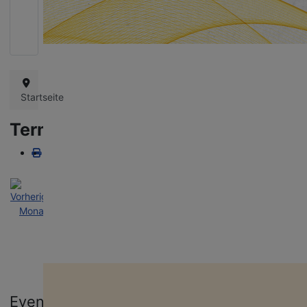
Queere Projekte in Thüringen schützen!
Wie bereits in den vergangenen Jahren bangen wir auch diesmal um d
Landeshaushalt und die Finanzierung unserer vielfältigen queeren
Projekte. Danke für eure Unterstützung!
Startseite
Terminkalender
Nach
Nach
Nach
Heute
Suche
Gehe
Jahr
Monat
Woche
zu
Monat
miteinanders
Aufklärung an Schulen, Bildungs- und Jugend­ein­richtungen. Unser Te
Gehe zu Monat
kommt mit jungen Menschen ins Gespräch, informiert über Vielfalt und
Events
hilft Vorurteile abzubauen.