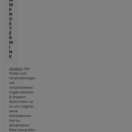
M
E
N
D
E
T
E
R
M
I
N
E
Hinweis:
Hier
finden sich
Veranstaltungen
von
verschiedenen
Organisationen
& Gruppen.
Nicht immer ist
es uns möglich,
diese
Informationen
hier zu
aktualisieren.
Bitte überprüfen