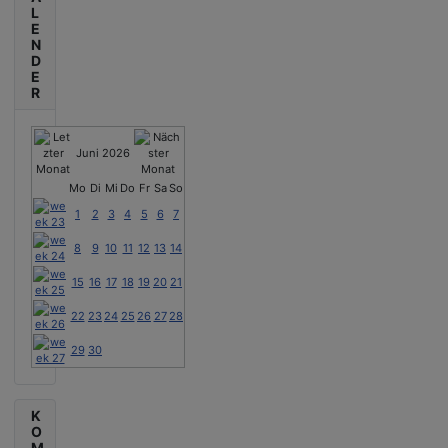
L
E
N
D
E
R
Juni 2026
Mo
Di
Mi
Do
Fr
Sa
So
1
2
3
4
5
6
7
8
9
10
11
12
13
14
15
16
17
18
19
20
21
22
23
24
25
26
27
28
29
30
K
O
M