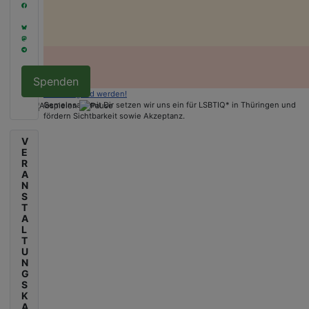
Spenden
Jetzt Mitglied werden!
Gemeinsam mit Dir setzen wir uns ein für LSBTIQ* in Thüringen und
fördern Sichtbarkeit sowie Akzeptanz.
V
E
R
A
N
S
T
A
L
T
U
N
G
S
K
A