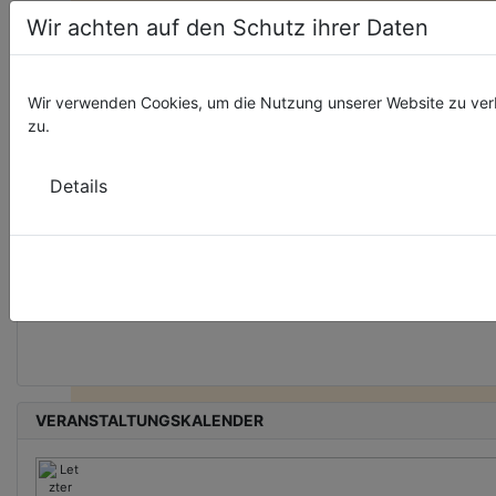
Wir achten auf den Schutz ihrer Daten
Wir verwenden Cookies, um die Nutzung unserer Website zu ver
zu.
Details
Deine Spende für Vielfalt!
Neben Födermitteln sind wir auf Spenden angewiesen, um unsere ehr
& hauptamtlichen Projekte am Leben zu halten. Deine Spende hilft für 
bunteres Thüringen!
VERANSTALTUNGSKALENDER