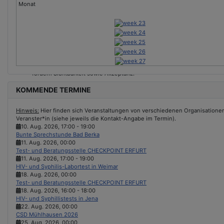
Jetzt Mitglied werden!
Gemeinsam mit Dir setzen wir uns ein für LSBTIQ* in Thüringen und
fördern Sichtbarkeit sowie Akzeptanz.
KOMMENDE TERMINE
Hinweis:
Hier finden sich Veranstaltungen von verschiedenen Organisationen &
Veranster*in (siehe jeweils die Kontakt-Angabe im Termin).
10. Aug. 2026
,
17:00
-
19:00
Bunte Sprechstunde Bad Berka
11. Aug. 2026
,
00:00
Test- und Beratungsstelle CHECKPOINT ERFURT
11. Aug. 2026
,
17:00
-
19:00
HIV- und Syphilis-Labortest in Weimar
18. Aug. 2026
,
00:00
Test- und Beratungsstelle CHECKPOINT ERFURT
18. Aug. 2026
,
16:00
-
18:00
HIV- und Syphillistests in Jena
22. Aug. 2026
,
00:00
CSD Mühlhausen 2026
25. Aug. 2026
,
00:00