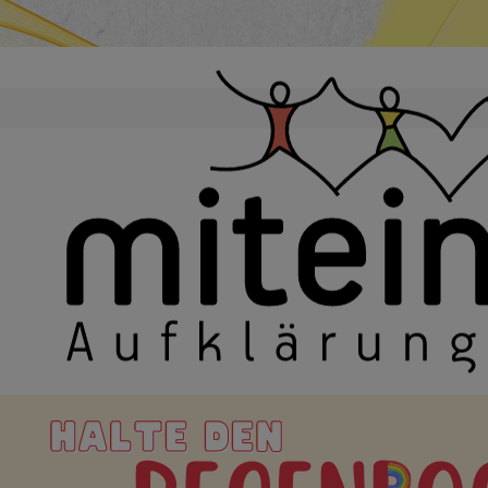
en
Heute
Suche
Gehe zu Monat
Gehe zu Monat
Sonntag, 28. Juni 2026
am