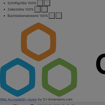
Schriftgröße
100
%
Zeilenhöhe
100
%
Buchstabenabstand
100
%
Web Accessibility plugin
by DJ-Extensions.com