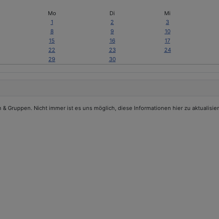
Mo
Di
Mi
1
2
3
8
9
10
15
16
17
22
23
24
29
30
 Gruppen. Nicht immer ist es uns möglich, diese Informationen hier zu aktualisier