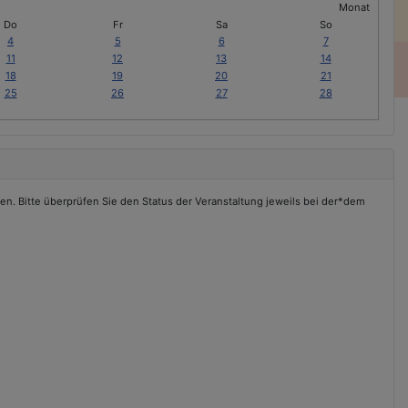
Do
Fr
Sa
So
4
5
6
7
11
12
13
14
18
19
20
21
25
26
27
28
en. Bitte überprüfen Sie den Status der Veranstaltung jeweils bei der*dem