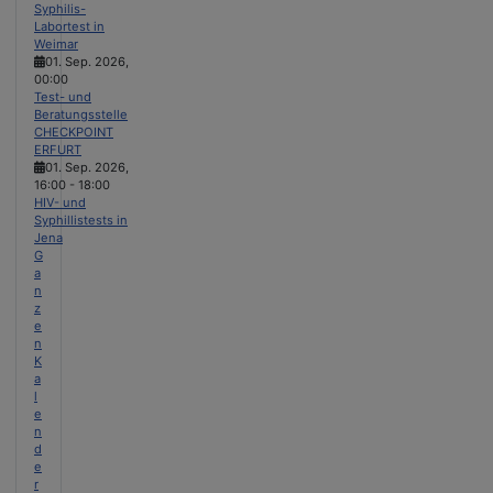
Syphilis-
Labortest in
Weimar
01. Sep. 2026
,
00:00
Test- und
Beratungsstelle
CHECKPOINT
ERFURT
01. Sep. 2026
,
16:00
-
18:00
HIV- und
Syphillistests in
Jena
G
a
n
z
e
n
K
a
l
e
n
d
e
r