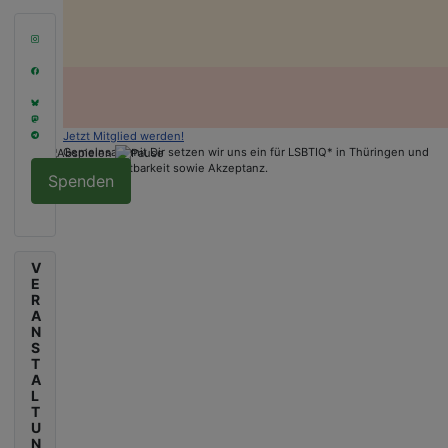
Jetzt Mitglied werden!
Gemeinsam mit Dir setzen wir uns ein für LSBTIQ* in Thüringen und
fördern Sichtbarkeit sowie Akzeptanz.
Spenden
V
E
R
A
N
S
T
A
L
T
U
N