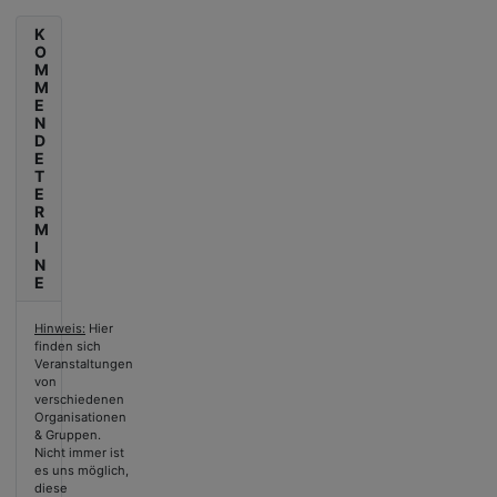
K
O
M
M
E
N
D
E
T
E
R
M
I
N
E
Hinweis:
Hier
finden sich
Veranstaltungen
von
verschiedenen
Organisationen
& Gruppen.
Nicht immer ist
es uns möglich,
diese