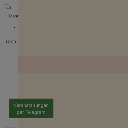
für
Montag, 08. Juni 2026
17:00 - 19:00
Bunte
Sprechstunde
17:00
Bad Berka
:: AIDS-
Hilfen
Deine Spende für Vielfalt!
Neben Födermitteln sind wir auf Spenden angewiesen, um unsere ehr
& hauptamtlichen Projekte am Leben zu halten. Deine Spende hilft für e
bunteres Thüringen!
Veranstaltungen
per Telegram