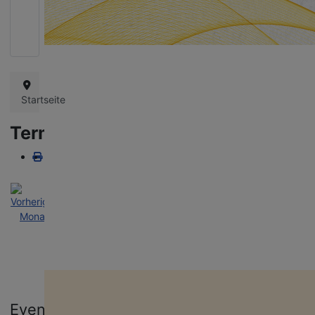
Queere Projekte in Thüringen schützen!
Wie bereits in den vergangenen Jahren bangen wir auch diesmal um d
Landeshaushalt und die Finanzierung unserer vielfältigen queeren
Projekte. Danke für eure Unterstützung!
Startseite
Terminkalender
Nach
Nach
Nach
Heute
Suche
Gehe
Jahr
Monat
Woche
zu
Monat
miteinanders
Aufklärung an Schulen, Bildungs- und Jugend­ein­richtungen. Unser Te
Gehe zu Monat
kommt mit jungen Menschen ins Gespräch, informiert über Vielfalt und
Events
hilft Vorurteile abzubauen.