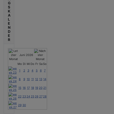
G
S
K
A
L
E
N
D
E
R
Juni 2026
Mo
Di
Mi
Do
Fr
Sa
So
1
2
3
4
5
6
7
8
9
10
11
12
13
14
15
16
17
18
19
20
21
22
23
24
25
26
27
28
29
30