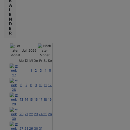
K
A
L
E
N
D
E
R
Juli 2026
Mo
Di
Mi
Do
Fr
Sa
So
1
2
3
4
5
6
7
8
9
10
11
12
13
14
15
16
17
18
19
20
21
22
23
24
25
26
27
28
29
30
31