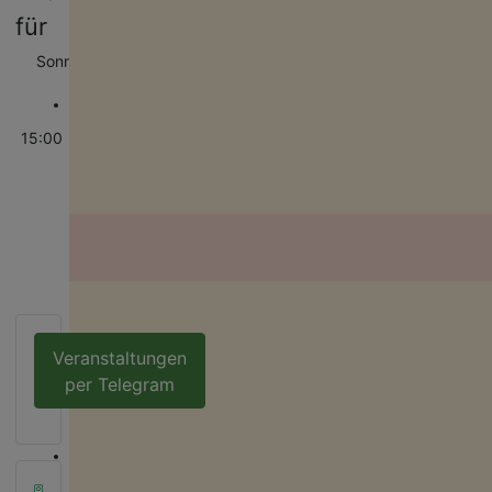
für
Sonntag, 05. Juli 2026
15:30 - 17:00
Familientreffen
15:00
(Jena)
:: Standard
Deine Spende für Vielfalt!
Neben Födermitteln sind wir auf Spenden angewiesen, um unsere ehr
& hauptamtlichen Projekte am Leben zu halten. Deine Spende hilft für e
bunteres Thüringen!
Veranstaltungen
per Telegram