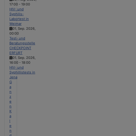
17:00
-
19:00
HIV- und
Syphilis-
Labortest in
Weimar
01. Sep. 2026
,
00:00
Test- und
Beratungsstelle
CHECKPOINT
ERFURT
01. Sep. 2026
,
16:00
-
18:00
HIV- und
Syphillistests in
Jena
G
a
n
z
e
n
K
a
l
e
n
d