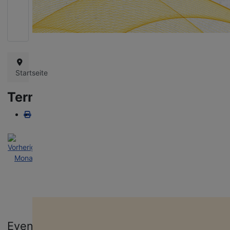
Queere Projekte in Thüringen schützen!
Wie bereits in den vergangenen Jahren bangen wir auch diesmal um d
Landeshaushalt und die Finanzierung unserer vielfältigen queeren
Projekte. Danke für eure Unterstützung!
Startseite
Terminkalender
Nach
Nach
Nach
Heute
Suche
Gehe
Jahr
Monat
Woche
zu
Monat
miteinanders
Aufklärung an Schulen, Bildungs- und Jugend­ein­richtungen. Unser Te
Gehe zu Monat
kommt mit jungen Menschen ins Gespräch, informiert über Vielfalt und
Events
hilft Vorurteile abzubauen.