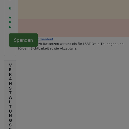
Spenden
Jetzt Mitglied werden!
Gemeinsam mit Dir setzen wir uns ein für LSBTIQ* in Thüringen und
fördern Sichtbarkeit sowie Akzeptanz.
V
E
R
A
N
S
T
A
L
T
U
N
G
S