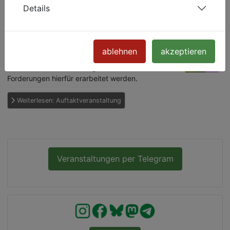
Gemeinsam mit der Landesregierung bereiten
Details
derzeit mehrere queere Gruppen in Thüringen die
Erstellung des bereits in der
Koalitionsvereinbarung festgeschriebenen
Landesprogramm Akzeptanz & Vielfalt vor. In
ablehnen
akzeptieren
einen partizipativen Prozess sollen im Rahmen
einer Auftaktveranstaltung zunächst Inhalte und
Forderungen hierfür erarbeitet werden.
Weiterlesen: Auftaktveranstaltung
Veranstaltungen per Telegram