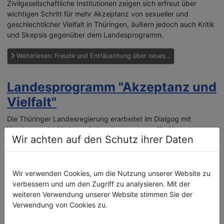
Zivilgesellschaftliche Institutionen zeigen sich erfreut über
wichtigen Schritt für mehr Akzeptanz von sexueller und
geschlechtlicher Vielfalt in Thüringen, äußern jedoch auch Kritik
und Skepsis gegenüber dem Landesprogramm.
Weiterlesen: Freude und Enttäuschung über neues...
Landesprogramm "Akzeptanz und
Vielfalt"
Die Thüringer Landesregierung erarbeitet im Dialgog mit
Vereinen und Initiativen ein Landesprogramm für Akzeptanz
Wir achten auf den Schutz ihrer Daten
und Vielfalt.
Wir tragen Informationen hierzu zusammen.
Wir verwenden Cookies, um die Nutzung unserer Website zu
Weiterlesen: Landesprogramm "Akzeptanz und Vielfalt"
verbessern und um den Zugriff zu analysieren. Mit der
weiteren Verwendung unserer Website stimmen Sie der
Verwendung von Cookies zu.
Auftaktveranstaltung