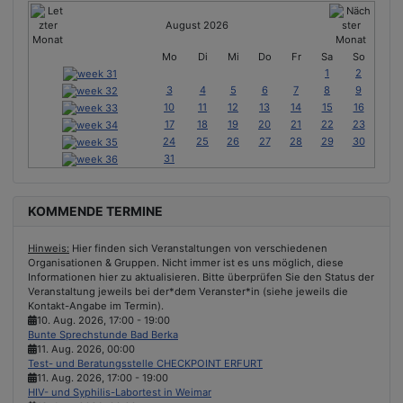
August 2026
Mo
Di
Mi
Do
Fr
Sa
So
1
2
3
4
5
6
7
8
9
10
11
12
13
14
15
16
17
18
19
20
21
22
23
24
25
26
27
28
29
30
31
KOMMENDE TERMINE
Hinweis:
Hier finden sich Veranstaltungen von verschiedenen
Organisationen & Gruppen. Nicht immer ist es uns möglich, diese
Informationen hier zu aktualisieren. Bitte überprüfen Sie den Status der
Veranstaltung jeweils bei der*dem Veranster*in (siehe jeweils die
Kontakt-Angabe im Termin).
10. Aug. 2026
,
17:00
-
19:00
Bunte Sprechstunde Bad Berka
11. Aug. 2026
,
00:00
Test- und Beratungsstelle CHECKPOINT ERFURT
11. Aug. 2026
,
17:00
-
19:00
HIV- und Syphilis-Labortest in Weimar