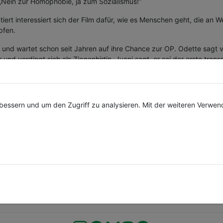
: „Nein zur Homophobie, ja zum Sozialismus!”
ntiert interessiert sich der Film dafür, wie es Menschen geht, die a
pfen.
y und wartet schon seit Jahren auf ihre Chance zur OP. Odette sagt 
er und verdingt sich als Ziegenhirtin. Juani sagt, er sei der erste t
s dem speziellen Blickwinkel der LGBT-Community gesehen – fern von 
 Kubas dazu…
bessern und um den Zugriff zu analysieren. Mit der weiteren Verwe
Veranstaltungen per Telegram