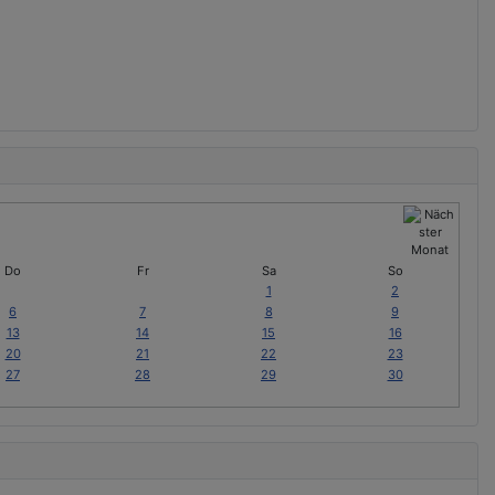
Do
Fr
Sa
So
1
2
6
7
8
9
13
14
15
16
20
21
22
23
27
28
29
30