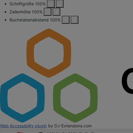
Schriftgröße
100
%
Zeilenhöhe
100
%
Buchstabenabstand
100
%
Web Accessibility plugin
by DJ-Extensions.com