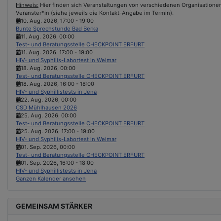
Hinweis:
Hier finden sich Veranstaltungen von verschiedenen Organisationen &
Veranster*in (siehe jeweils die Kontakt-Angabe im Termin).
10. Aug. 2026
,
17:00
-
19:00
Bunte Sprechstunde Bad Berka
11. Aug. 2026
,
00:00
Test- und Beratungsstelle CHECKPOINT ERFURT
11. Aug. 2026
,
17:00
-
19:00
HIV- und Syphilis-Labortest in Weimar
18. Aug. 2026
,
00:00
Test- und Beratungsstelle CHECKPOINT ERFURT
18. Aug. 2026
,
16:00
-
18:00
HIV- und Syphillistests in Jena
22. Aug. 2026
,
00:00
CSD Mühlhausen 2026
25. Aug. 2026
,
00:00
Test- und Beratungsstelle CHECKPOINT ERFURT
25. Aug. 2026
,
17:00
-
19:00
HIV- und Syphilis-Labortest in Weimar
01. Sep. 2026
,
00:00
Test- und Beratungsstelle CHECKPOINT ERFURT
01. Sep. 2026
,
16:00
-
18:00
HIV- und Syphillistests in Jena
Ganzen Kalender ansehen
GEMEINSAM STÄRKER