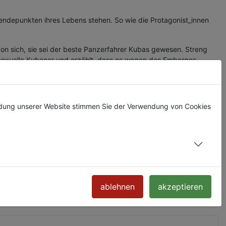
n Wendepunkten ihres Lebens stehen. So wie die Protagonist_innen
von sich, sie sei der beste Panzerfahrer Kubas gewesen. Streng
ranssexuelle Kubaner und erzählt, dass es wegen des Embargos
Klischees, wie Kuba tickt, mehr als 50 Jahre nach der Revolution.
ndung unserer Website stimmen Sie der Verwendung von Cookies
ablehnen
akzeptieren