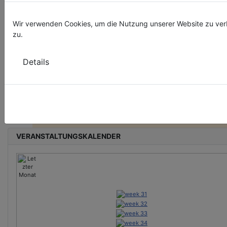
Wir verwenden Cookies, um die Nutzung unserer Website zu ver
zu.
Details
Deine Spende für Vielfalt!
Neben Födermitteln sind wir auf Spenden angewiesen, um unsere ehr
VERANSTALTUNGSKALENDER
& hauptamtlichen Projekte am Leben zu halten. Deine Spende hilft für 
bunteres Thüringen!