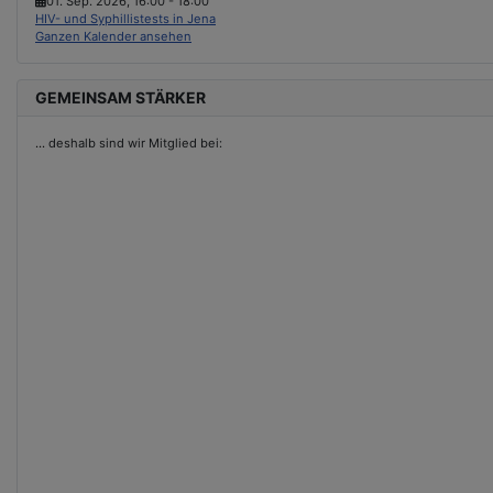
01. Sep. 2026
,
16:00
-
18:00
HIV- und Syphillistests in Jena
Ganzen Kalender ansehen
GEMEINSAM STÄRKER
...
deshalb sind wir Mitglied bei: