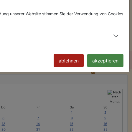
ndung unserer Website stimmen Sie der Verwendung von Cookies
ablehnen
akzeptieren
Do
Fr
Sa
So
1
2
6
7
8
9
13
14
15
16
20
21
22
23