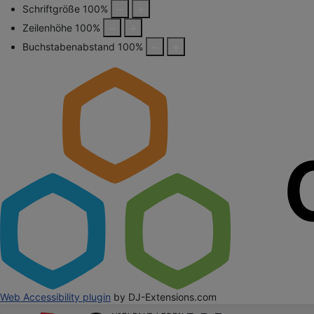
Schriftgröße
100
%
Zeilenhöhe
100
%
Buchstabenabstand
100
%
Web Accessibility plugin
by DJ-Extensions.com