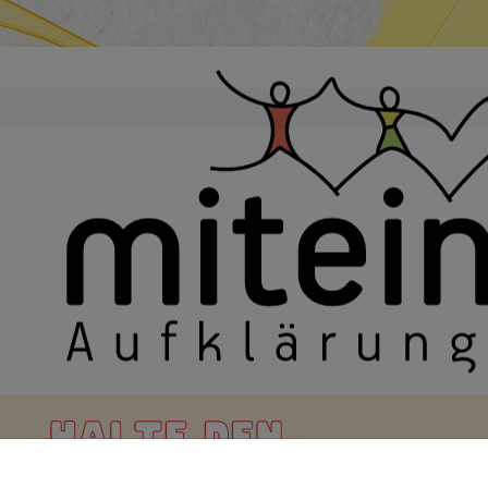
en
eine Matinee aus mehreren Ausschnitten von Theater- und Musicalst
ehandeln.
QueerWeg/2009/idaho/idaho_1.kml'}
o im Vorverkauf)
am