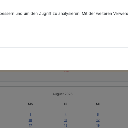
Veranstaltungen per Telegram
bessern und um den Zugriff zu analysieren. Mit der weiteren Verwe
Spenden
en-
ein
August 2026
Mo
Di
Mi
3
4
5
10
11
12
17
18
19