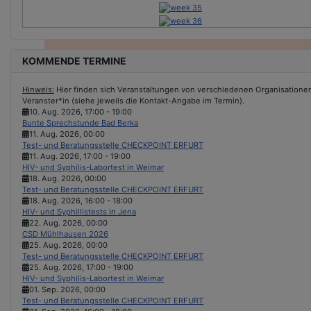
KOMMENDE TERMINE
Jetzt Mitglied werden!
Hinweis:
Hier finden sich Veranstaltungen von verschiedenen Organisationen &
Gemeinsam mit Dir setzen wir uns ein für LSBTIQ* in Thüringen und
Veranster*in (siehe jeweils die Kontakt-Angabe im Termin).
fördern Sichtbarkeit sowie Akzeptanz.
10. Aug. 2026
,
17:00
-
19:00
Bunte Sprechstunde Bad Berka
11. Aug. 2026
,
00:00
Test- und Beratungsstelle CHECKPOINT ERFURT
11. Aug. 2026
,
17:00
-
19:00
HIV- und Syphilis-Labortest in Weimar
18. Aug. 2026
,
00:00
Test- und Beratungsstelle CHECKPOINT ERFURT
18. Aug. 2026
,
16:00
-
18:00
HIV- und Syphillistests in Jena
22. Aug. 2026
,
00:00
CSD Mühlhausen 2026
25. Aug. 2026
,
00:00
Test- und Beratungsstelle CHECKPOINT ERFURT
25. Aug. 2026
,
17:00
-
19:00
HIV- und Syphilis-Labortest in Weimar
01. Sep. 2026
,
00:00
Test- und Beratungsstelle CHECKPOINT ERFURT