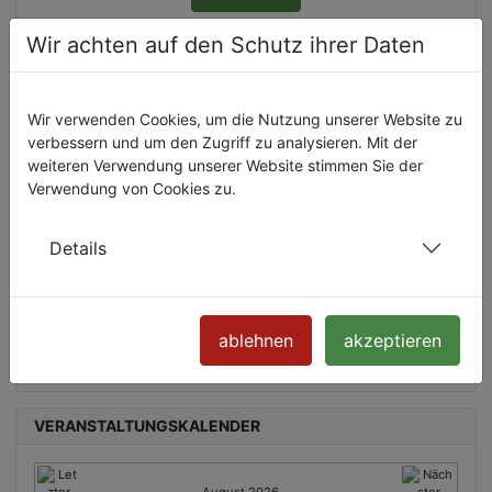
Wir achten auf den Schutz ihrer Daten
AKTUELLE PROJEKTE DER LSBTIQ*-
KOORDINIERUNGSSTELLE
Wir verwenden Cookies, um die Nutzung unserer Website zu
verbessern und um den Zugriff zu analysieren. Mit der
Lebenslinien der Vielfalt
weiteren Verwendung unserer Website stimmen Sie der
Wear it purple day
Verwendung von Cookies zu.
Queer und Alter
Pflege und Queer
Queer-Jüdische Tage
Details
Queere Bibliothek
Queerer Jahreskalender
Werkstatt für Queerfreundlichkeit (Jena)
ablehnen
akzeptieren
Monitoring queerfeindlicher Vorfälle
zurück zur LSBTIQ*-Koordinierungsstelle
VERANSTALTUNGSKALENDER