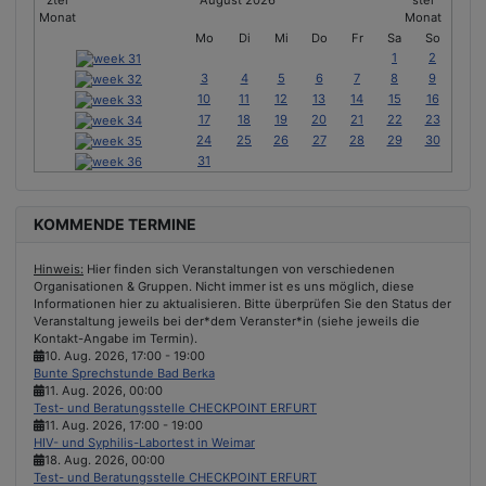
August 2026
Mo
Di
Mi
Do
Fr
Sa
So
1
2
3
4
5
6
7
8
9
10
11
12
13
14
15
16
17
18
19
20
21
22
23
24
25
26
27
28
29
30
31
KOMMENDE TERMINE
Hinweis:
Hier finden sich Veranstaltungen von verschiedenen
Organisationen & Gruppen. Nicht immer ist es uns möglich, diese
Informationen hier zu aktualisieren. Bitte überprüfen Sie den Status der
Veranstaltung jeweils bei der*dem Veranster*in (siehe jeweils die
Kontakt-Angabe im Termin).
10. Aug. 2026
,
17:00
-
19:00
Bunte Sprechstunde Bad Berka
11. Aug. 2026
,
00:00
Test- und Beratungsstelle CHECKPOINT ERFURT
11. Aug. 2026
,
17:00
-
19:00
HIV- und Syphilis-Labortest in Weimar
18. Aug. 2026
,
00:00
Test- und Beratungsstelle CHECKPOINT ERFURT