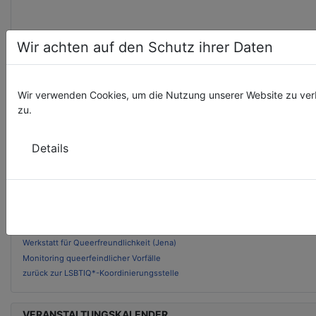
Wir achten auf den Schutz ihrer Daten
Wir verwenden Cookies, um die Nutzung unserer Website zu ver
AKTUELLE PROJEKTE DER LSBTIQ*-KOORDINIERUNGSSTEL
zu.
Lebenslinien der Vielfalt
Details
Wear it purple day
Queer und Alter
Pflege und Queer
Queer-Jüdische Tage
Queere Bibliothek
Queerer Jahreskalender
Werkstatt für Queerfreundlichkeit (Jena)
Monitoring queerfeindlicher Vorfälle
zurück zur LSBTIQ*-Koordinierungsstelle
VERANSTALTUNGSKALENDER