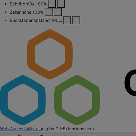
Schriftgröße
100
%
Zeilenhöhe
100
%
Buchstabenabstand
100
%
Web Accessibility plugin
by DJ-Extensions.com