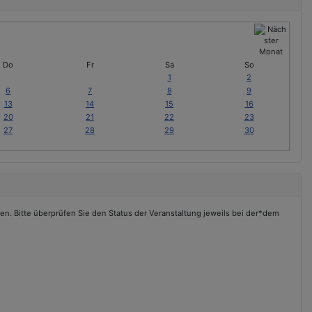
Do
Fr
Sa
So
1
2
6
7
8
9
13
14
15
16
20
21
22
23
27
28
29
30
en. Bitte überprüfen Sie den Status der Veranstaltung jeweils bei der*dem