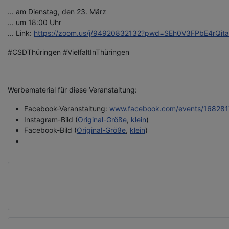
... am Dienstag, den 23. März
... um 18:00 Uhr
... Link:
https://zoom.us/j/94920832132?pwd=SEh0V3FPbE4rQ
#CSDThüringen #VielfaltInThüringen
Werbematerial für diese Veranstaltung:
Facebook-Veranstaltung:
www.facebook.com/events/16828
Instagram-Bild (
Original-Größe
,
klein
)
Facebook-Bild (
Original-Größe
,
klein
)