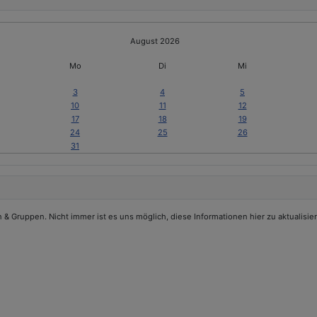
August 2026
Mo
Di
Mi
3
4
5
10
11
12
17
18
19
24
25
26
31
 Gruppen. Nicht immer ist es uns möglich, diese Informationen hier zu aktualisier