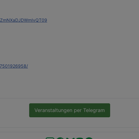
itaZmNXaDJDWmIvQT09
17501926958/
Veranstaltungen per Telegram