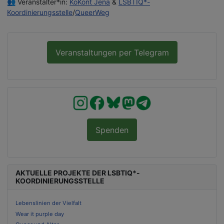
👥 Veranstalter*in:
KoKont Jena
&
LSBTIQ*-
Koordinierungsstelle
/
QueerWeg
Veranstaltungen per Telegram
Spenden
AKTUELLE PROJEKTE DER LSBTIQ*-
KOORDINIERUNGSSTELLE
Lebenslinien der Vielfalt
Wear it purple day