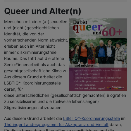
Queer und Alter(n)
M
enschen mit einer (a-)sexuellen
und (nicht-)geschlechtlichen
Identität, die von der
vorherrschenden Norm abweicht,
erleben auch im Alter nicht
immer
diskriminierungsfreie
Räume. Das trifft auf die offene
Senior*innenarbeit
als auch
das
gesamtgesellschaftliche Klima zu.
Aus diesem Grund arbeitet die
LSBTIQ*-Koordinierungsstelle
daran, für
diese
unterschiedlichen (gesellschaftlich gemachten)
Biografien
zu sensibilisieren und die (teilweise lebenslangen)
Stigmatisierungen abzubauen.
Aus diesem Grund arbeitet die
LSBTIQ*-Koordinierungsstelle
im
Thüringer Landesprogramm für Akzeptanz und Vielfalt
daran,
für diese besonderen Biografien zu sensibilisieren und die