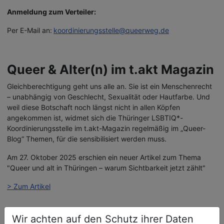
Anmeldung zum Verteiler:
Per E-Mail an:
koordinierungsstelle@queerweg.de
Queer & Alter(n) im t.akt Magazin
Gleichberechtigung geht uns alle an. Sie ist ein Menschenrecht
– unabhängig von Geschlecht, Sexualität oder Hautfarbe. Und
weil diese Botschaft noch längst nicht in allen Köpfen
angekommen ist, widmet sich die Thüringer LSBTIQ*-
Koordinierungsstelle im t.akt-Magazin regelmäßig im „Queer-
Blog“ Themen, für die sensibilisiert werden muss.
Am 27. Oktober 2025 erschien ein neuer Artikel zum Thema
"Queer und alt in Thüringen – warum Sichtbarkeit jetzt zählt"
> Zum Artikel
Wir achten auf den Schutz ihrer Daten