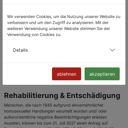
Kontaktstelle für Altersthemen
für LSBTIQ*
Wir verwenden Cookies, um die Nutzung unserer Website zu
verbessern und um den Zugriff zu analysieren. Mit der
Bundesinteressenvertretung schwuler Senioren (BISS) e.V.
weiteren Verwendung unserer Website stimmen Sie der
Gertrudenstraße 9
Verwendung von Cookies zu.
50667 Köln
Tel.: 0221 2949 2129
Details
Mail:
biss@schwuleundalter.de
www.schwuleundalter.de
Insta & FB: @schwuleundalter
ablehnen
akzeptieren
Rehabilitierung & Entschädigung
Menschen, die nach 1945 aufgrund einvernehmlicher
homosexueller Handlungen verurteilt wurden und/ oder
außerordentliche negative Beeinträchtigungen erleiden
mussten, können bis zum 21. Juli 2027 einen Antrag auf