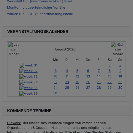
Werkstatt für Queerfreundlichkeit (Jena)
Monitoring queerfeindlicher Vorfälle
zurück zur LSBTIQ*-Koordinierungsstelle
VERANSTALTUNGSKALENDER
August 2026
Mo
Di
Mi
Do
Fr
Sa
So
1
2
3
4
5
6
7
8
9
10
11
12
13
14
15
16
17
18
19
20
21
22
23
24
25
26
27
28
29
30
31
KOMMENDE TERMINE
Hinweis:
Hier finden sich Veranstaltungen von verschiedenen
Organisationen & Gruppen. Nicht immer ist es uns möglich, diese
Informationen hier zu aktualisieren. Bitte überprüfen Sie den Status der