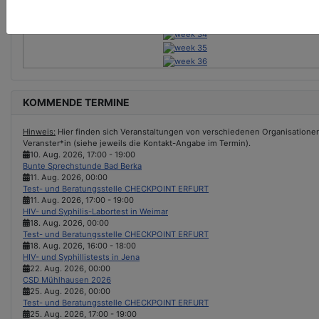
KOMMENDE TERMINE
Hinweis:
Hier finden sich Veranstaltungen von verschiedenen Organisationen &
Veranster*in (siehe jeweils die Kontakt-Angabe im Termin).
10. Aug. 2026
,
17:00
-
19:00
Bunte Sprechstunde Bad Berka
11. Aug. 2026
,
00:00
Test- und Beratungsstelle CHECKPOINT ERFURT
11. Aug. 2026
,
17:00
-
19:00
HIV- und Syphilis-Labortest in Weimar
18. Aug. 2026
,
00:00
Test- und Beratungsstelle CHECKPOINT ERFURT
18. Aug. 2026
,
16:00
-
18:00
HIV- und Syphillistests in Jena
22. Aug. 2026
,
00:00
CSD Mühlhausen 2026
25. Aug. 2026
,
00:00
Test- und Beratungsstelle CHECKPOINT ERFURT
25. Aug. 2026
,
17:00
-
19:00