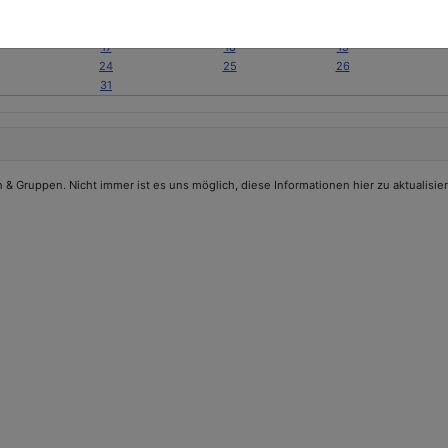
3
4
5
10
11
12
17
18
19
24
25
26
31
 Gruppen. Nicht immer ist es uns möglich, diese Informationen hier zu aktualisier