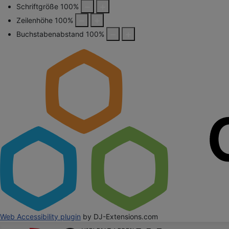
Schriftgröße
100
%
Zeilenhöhe
100
%
Buchstabenabstand
100
%
Web Accessibility plugin
by DJ-Extensions.com