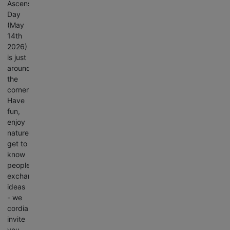
Ascension
Day
(May
14th
2026)
is just
around
the
corner.
Have
fun,
enjoy
nature,
get to
know
people,
exchange
ideas
- we
cordially
invite
you.