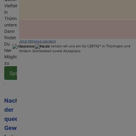
Vielfalt
in
Thüringen
unterstützen?
Dann
findet
Jetzt Mitglied werden!
Du
Gemeinsam mit Dir setzen wir uns ein für LSBTIQ* in Thüringen und
hier
fördern Sichtbarkeit sowie Akzeptanz.
Möglichkeiten
zu
Spenden
.
Nach
der
queerfeindlichen
Gewalttat