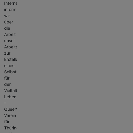
Internetseite
informieren
wir
über
die
Arbeit
unser
Arbeitsgruppe
zur
Erstellung
eines
Selbstverständnis
für
den
Vielfalt
Leben
–
QueerWeg
Verein
für
Thüringen