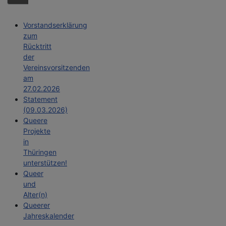
Vorstandserklärung
zum
Rücktritt
der
Vereinsvorsitzenden
am
27.02.2026
Statement
(09.03.2026)
Queere
Projekte
in
Thüringen
unterstützen!
Queer
und
Alter(n)
Queerer
Jahreskalender