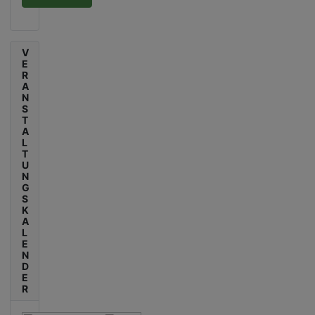
V
E
R
A
N
S
T
A
L
T
U
N
G
S
K
A
L
E
N
D
E
R