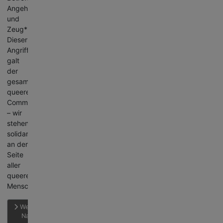
Angehörigen
und
Zeug*innen.
Dieser
Angriff
galt
der
gesamten
queeren
Community
– wir
stehen
solidarisch
an der
Seite
aller
queeren
Menschen.
Weiterlesen:
Nach der