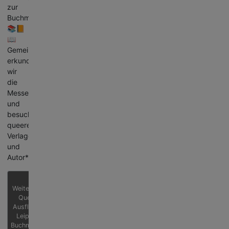
zur
Buchmesse?
📚📙
📖
Gemeinsam
erkunden
wir
die
Messe
und
besuchen
queere
Verlage
und
Autor*innen!
Weiterlesen:
Queerer
Ausflug zur
Leipziger
Buchmesse...