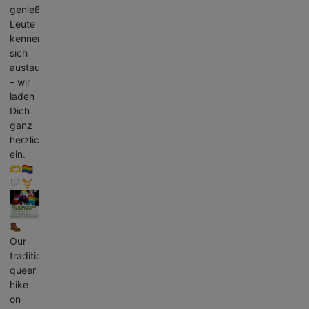
genießen,
Leute
kennenlernen,
sich
austauschen
– wir
laden
Dich
ganz
herzlich
ein.
🫶🏳️‍🌈
🏳️‍⚧️
🥾
Our
traditional
queer
hike
on