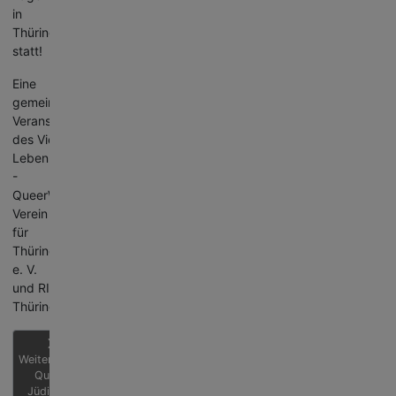
in
Thüringen
statt!
Eine
gemeinsame
Veranstaltungsreihe
des Vielfalt
Leben
-
QueerWeg
Verein
für
Thüringen
e. V.
und RIAS
Thüringen.
Weiterlesen:
Queer
Jüdische