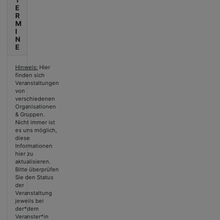
E
R
M
I
N
E
Hinweis:
Hier
finden sich
Veranstaltungen
von
verschiedenen
Organisationen
& Gruppen.
Nicht immer ist
es uns möglich,
diese
Informationen
hier zu
aktualisieren.
Bitte überprüfen
Sie den Status
der
Veranstaltung
jeweils bei
der*dem
Veranster*in