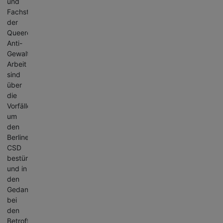
und
Fachstrukturen
der
Queeren
Anti-
Gewalt-
Arbeit
sind
über
die
Vorfälle
um
den
Berliner
CSD
bestürzt
und in
den
Gedanken
bei
den
Betroffenen,