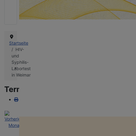
Queere Projekte in Thüringen schützen!
Wie bereits in den vergangenen Jahren bangen wir auch diesmal um d
Landeshaushalt und die Finanzierung unserer vielfältigen queeren
Projekte. Danke für eure Unterstützung!
Startseite
HIV-
und
Syphilis-
Labortest
in Weimar
Terminkalender
miteinanders
Aufklärung an Schulen, Bildungs- und Jugend­ein­richtungen. Unser Te
kommt mit jungen Menschen ins Gespräch, informiert über Vielfalt und
hilft Vorurteile abzubauen.
Nach
Nach
Nach
Heute
Suche
Gehe