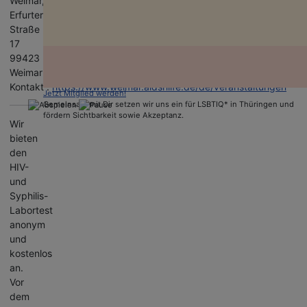
Weimar,
Erfurter
Straße
17
99423
Weimar
Kontakt :
https://www.weimar.aidshilfe.de/de/veranstaltungen
Jetzt Mitglied werden!
Gemeinsam mit Dir setzen wir uns ein für LSBTIQ* in Thüringen und
fördern Sichtbarkeit sowie Akzeptanz.
Wir
bieten
den
HIV-
und
Syphilis-
Labortest
anonym
und
kostenlos
an.
Vor
dem