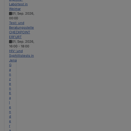
Labortest in
Weimar
01. Sep. 2026
,
00:00
Test- und
Beratungsstelle
CHECKPOINT
ERFURT
01. Sep. 2026
,
16:00
-
18:00
HIV- und
Syphillistests in
Jena
G
a
n
z
e
n
K
a
l
e
n
d
e
r
a