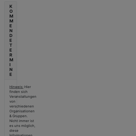
K
O
M
M
E
N
D
E
T
E
R
M
I
N
E
Hinweis:
Hier
finden sich
Veranstaltungen
von
verschiedenen
Organisationen
& Gruppen.
Nicht immer ist
es uns möglich,
diese
Informationen