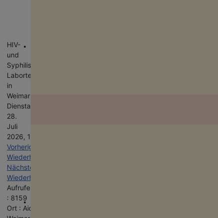
Jahr
Monat
Woche
zu
Monat
Gehe zu Monat
HIV-
und
Syphilis-
Labortest
in
Weimar
Dienstag,
28.
Juli
Deine Spende für Vielfalt!
2026, 17:00 - 19:00
Neben Födermitteln sind wir auf Spenden angewiesen, um unsere ehr
& hauptamtlichen Projekte am Leben zu halten. Deine Spende hilft für e
Vorherige
bunteres Thüringen!
Wiederholung
Nächste
Wiederholung
Aufrufe
: 8159
Ort : Aidshilfe