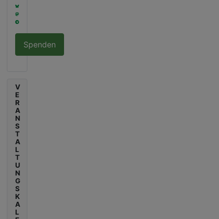
Spenden
V
E
R
A
N
S
T
A
L
T
U
N
G
S
K
A
L