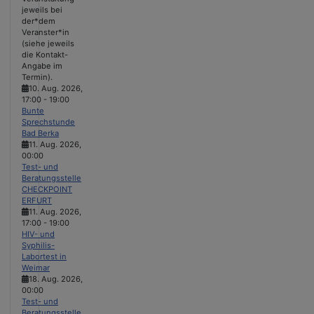
jeweils bei
der*dem
Veranster*in
(siehe jeweils
die Kontakt-
Angabe im
Termin).
10. Aug. 2026
,
17:00
-
19:00
Bunte
Sprechstunde
Bad Berka
11. Aug. 2026
,
00:00
Test- und
Beratungsstelle
CHECKPOINT
ERFURT
11. Aug. 2026
,
17:00
-
19:00
HIV- und
Syphilis-
Labortest in
Weimar
18. Aug. 2026
,
00:00
Test- und
Beratungsstelle