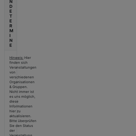
N
D
E
T
E
R
M
I
N
E
Hinweis:
Hier
finden sich
Veranstaltungen
von
verschiedenen
Organisationen
& Gruppen.
Nicht immer ist
es uns möglich,
diese
Informationen
hier zu
aktualisieren.
Bitte überprüfen
Sie den Status
der
Veranstaltung