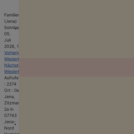
Gehe zu Monat
Familientreffen
(Jena)
Sonntag,
05.
Juli
2026, 15:30 - 17:00
Vorherige
Wiederholung
Nächste
Wiederholung
Aufrufe
Deine Spende für Vielfalt!
: 2374
Neben Födermitteln sind wir auf Spenden angewiesen, um unsere ehr
& hauptamtlichen Projekte am Leben zu halten. Deine Spende hilft für e
Ort : Geburtshaus
bunteres Thüringen!
Jena,
Zitzmannstr.
2a in
07743
Jena-
Nord