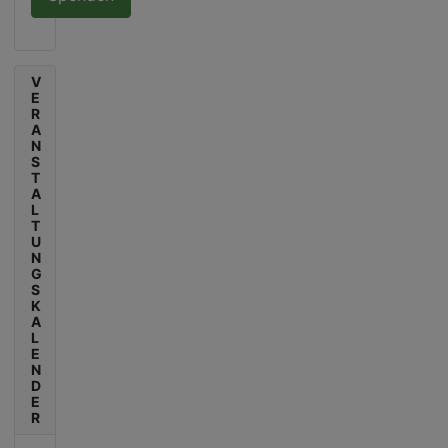
V
E
R
A
N
S
T
A
L
T
U
N
G
S
K
A
L
E
N
D
E
R