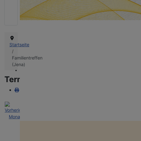
Queere Projekte in Thüringen schützen!
Wie bereits in den vergangenen Jahren bangen wir auch diesmal um d
Landeshaushalt und die Finanzierung unserer vielfältigen queeren
Projekte. Danke für eure Unterstützung!
Startseite
Familientreffen
(Jena)
Terminkalender
miteinanders
Nach
Nach
Nach
Heute
Suche
Gehe
Aufklärung an Schulen, Bildungs- und Jugend­ein­richtungen. Unser Te
kommt mit jungen Menschen ins Gespräch, informiert über Vielfalt und
Jahr
Monat
Woche
zu
hilft Vorurteile abzubauen.
Monat