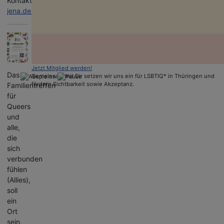
Kontakt :
https://geburtshaus-
jena.de/verein/
Jetzt Mitglied werden!
Das
Gemeinsam mit Dir setzen wir uns ein für LSBTIQ* in Thüringen und
fördern Sichtbarkeit sowie Akzeptanz.
Familientreffen
für
Queers
und
alle,
die
sich
verbunden
fühlen
(Allies),
soll
ein
Ort
sein,