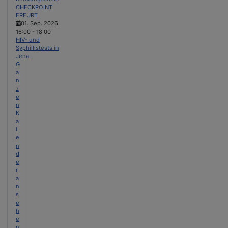
CHECKPOINT
ERFURT
01. Sep. 2026
,
16:00
-
18:00
HIV- und
Syphillistests in
Jena
G
a
n
z
e
n
K
a
l
e
n
d
e
r
a
n
s
e
h
e
n