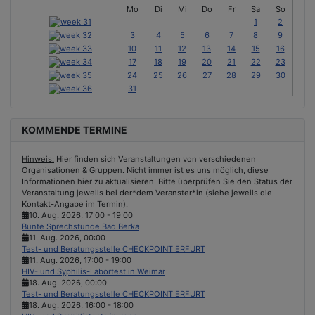
Mo
Di
Mi
Do
Fr
Sa
So
1
2
3
4
5
6
7
8
9
10
11
12
13
14
15
16
17
18
19
20
21
22
23
24
25
26
27
28
29
30
31
KOMMENDE TERMINE
Hinweis:
Hier finden sich Veranstaltungen von verschiedenen
Organisationen & Gruppen. Nicht immer ist es uns möglich, diese
Informationen hier zu aktualisieren. Bitte überprüfen Sie den Status der
Veranstaltung jeweils bei der*dem Veranster*in (siehe jeweils die
Kontakt-Angabe im Termin).
10. Aug. 2026
,
17:00
-
19:00
Bunte Sprechstunde Bad Berka
11. Aug. 2026
,
00:00
Test- und Beratungsstelle CHECKPOINT ERFURT
11. Aug. 2026
,
17:00
-
19:00
HIV- und Syphilis-Labortest in Weimar
18. Aug. 2026
,
00:00
Test- und Beratungsstelle CHECKPOINT ERFURT
18. Aug. 2026
,
16:00
-
18:00