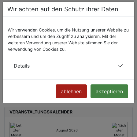
IDA* / IDAHOBIT* THÜRINGEN
Wir achten auf den Schutz ihrer Daten
IDAHOBIT* 2022
IDA* Thüringen 2021
Wir verwenden Cookies, um die Nutzung unserer Website zu
IDAHoBIT* 2020
verbessern und um den Zugriff zu analysieren. Mit der
IDAHoBIT* 2019
weiteren Verwendung unserer Website stimmen Sie der
IDAHoBIT* Jena 2016
Verwendung von Cookies zu.
IDAHoBIT* Jena 2017
IDAHOT* Jena 2015
Details
IDAHOT* Jena 2014
IDAHOT* Jena 2013
IDAHOT* Jena 2012
IDAHO Jena 2011
ablehnen
akzeptieren
IDAHO 2009
VERANSTALTUNGSKALENDER
August 2026